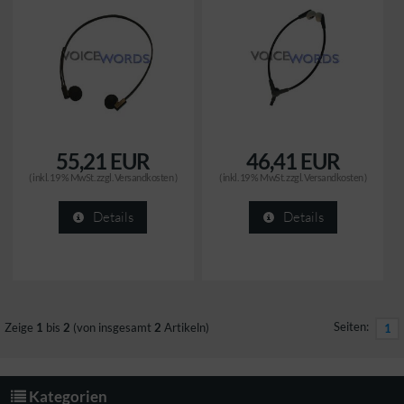
55,21 EUR
46,41 EUR
( inkl. 19 % MwSt. zzgl.
Versandkosten
)
( inkl. 19 % MwSt. zzgl.
Versandkosten
)
Details
Details
Seiten:
Zeige
1
bis
2
(von insgesamt
2
Artikeln)
1
Kategorien