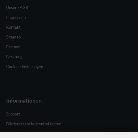
Unsere AGB
Impressum
Kontakt
Sitemap
Partner
Beratung
Cookie Einstellungen
Informationen
Support
Diktiergeräte kostenfrei testen
Philips SpeechLive unterstützt jetzt Spracherkennung