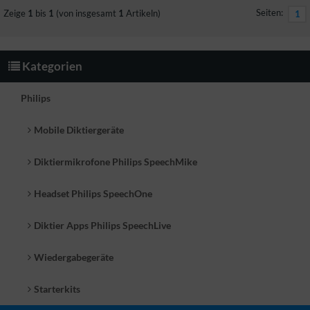
Seiten:
Zeige
1
bis
1
(von insgesamt
1
Artikeln)
1
Kategorien
Philips
Mobile Diktiergeräte
Diktiermikrofone Philips SpeechMike
Headset Philips SpeechOne
Diktier Apps Philips SpeechLive
Wiedergabegeräte
Starterkits