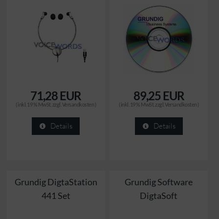
71,28 EUR
89,25 EUR
( inkl. 19 % MwSt. zzgl.
Versandkosten
)
( inkl. 19 % MwSt. zzgl.
Versandkosten
)
Details
Details
Grundig DigtaStation
Grundig Software
441 Set
DigtaSoft