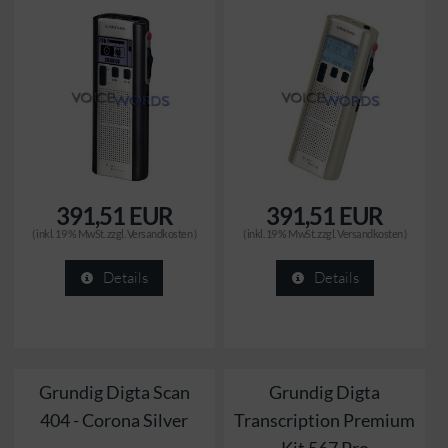
391,51 EUR
391,51 EUR
( inkl. 19 % MwSt. zzgl.
Versandkosten
)
( inkl. 19 % MwSt. zzgl.
Versandkosten
)
Details
Details
Grundig Digta Scan
Grundig Digta
404 - Corona Silver
Transcription Premium