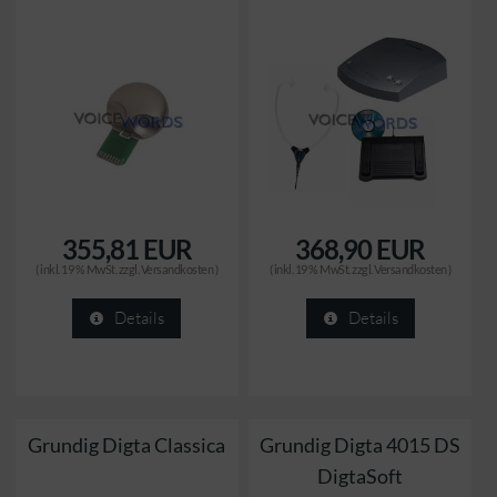
355,81 EUR
368,90 EUR
( inkl. 19 % MwSt. zzgl.
Versandkosten
)
( inkl. 19 % MwSt. zzgl.
Versandkosten
)
Details
Details
Grundig Digta Classica
Grundig Digta 4015 DS
DigtaSoft