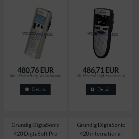
480,76 EUR
486,71 EUR
( inkl. 19 % MwSt. zzgl.
Versandkosten
)
( inkl. 19 % MwSt. zzgl.
Versandkosten
)
Details
Details
Grundig DigtaSonic
Grundig DigtaSonic
420 DigtaSoft Pro
420 international