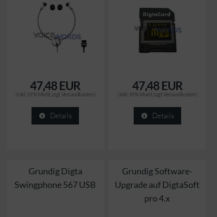
47,48 EUR
47,48 EUR
( inkl. 19 % MwSt. zzgl.
Versandkosten
)
( inkl. 19 % MwSt. zzgl.
Versandkosten
)
Details
Details
Grundig Digta
Grundig Software-
Swingphone 567 USB
Upgrade auf DigtaSoft
pro 4.x