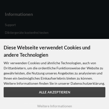
Informationen
Support
Diktiergeräte kostenfrei testen
Philips SpeechLive unterstützt jetzt Spracherkennung
Diese Webseite verwendet Cookies und
Philips Speechlive testen
andere Technologien
Wir verwenden Cookies und ähnliche Technologien, auch von
Drittanbietern, um die ordentliche Funktionsweise der Website zu
gewährleisten, die Nutzung unseres Angebotes zu analysieren und
Hersteller
Ihnen ein bestmögliches Einkaufserlebnis bieten zu können.
Weitere Informationen finden Sie in unserer Datenschutzerklärung.
ALLE AKZEPTIEREN
Voice & Words © 2026 |
Responsive Template: BannerShop24.de
Weitere Informationen
mod
ified eCommerce Shopsoftware © 2009-2026