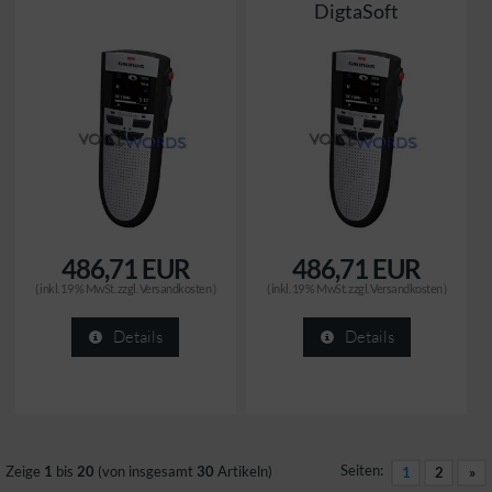
DigtaSoft
486,71 EUR
486,71 EUR
( inkl. 19 % MwSt. zzgl.
Versandkosten
)
( inkl. 19 % MwSt. zzgl.
Versandkosten
)
Details
Details
Seiten:
Zeige
1
bis
20
(von insgesamt
30
Artikeln)
1
2
»