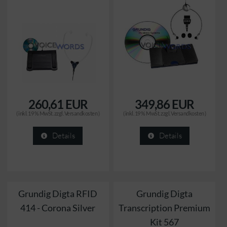
260,61 EUR
349,86 EUR
( inkl. 19 % MwSt. zzgl.
Versandkosten
)
( inkl. 19 % MwSt. zzgl.
Versandkosten
)
Details
Details
Grundig Digta RFID
Grundig Digta
414 - Corona Silver
Transcription Premium
Kit 567