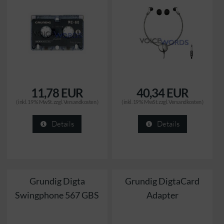
11,78 EUR
40,34 EUR
( inkl. 19 % MwSt. zzgl.
Versandkosten
)
( inkl. 19 % MwSt. zzgl.
Versandkosten
)
Details
Details
Grundig Digta
Grundig DigtaCard
Swingphone 567 GBS
Adapter