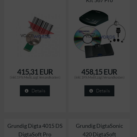
Kit 567 Pro
415,31 EUR
458,15 EUR
( inkl. 19 % MwSt. zzgl.
Versandkosten
)
( inkl. 19 % MwSt. zzgl.
Versandkosten
)
Details
Details
Grundig Digta 4015 DS
Grundig DigtaSonic
DigtaSoft Pro
420 DigtaSoft