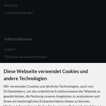
Beratung
Cookie Einstellungen
Informationen
Support
Diktiergeräte kostenfrei testen
Philips SpeechLive unterstützt jetzt Spracherkennung
Diese Webseite verwendet Cookies und
Philips Speechlive testen
andere Technologien
Wir verwenden Cookies und ähnliche Technologien, auch von
Drittanbietern, um die ordentliche Funktionsweise der Website zu
gewährleisten, die Nutzung unseres Angebotes zu analysieren und
Hersteller
Ihnen ein bestmögliches Einkaufserlebnis bieten zu können.