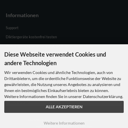
Informationen
Support
Diktiergeräte kostenfrei testen
Philips SpeechLive unterstützt jetzt Spracherkennung
Diese Webseite verwendet Cookies und
Philips Speechlive testen
andere Technologien
Wir verwenden Cookies und ähnliche Technologien, auch von
Drittanbietern, um die ordentliche Funktionsweise der Website zu
gewährleisten, die Nutzung unseres Angebotes zu analysieren und
Hersteller
Ihnen ein bestmögliches Einkaufserlebnis bieten zu können.
Weitere Informationen finden Sie in unserer Datenschutzerklärung.
ALLE AKZEPTIEREN
Voice & Words © 2026 |
Responsive Template: BannerShop24.de
Weitere Informationen
mod
ified eCommerce Shopsoftware © 2009-2026