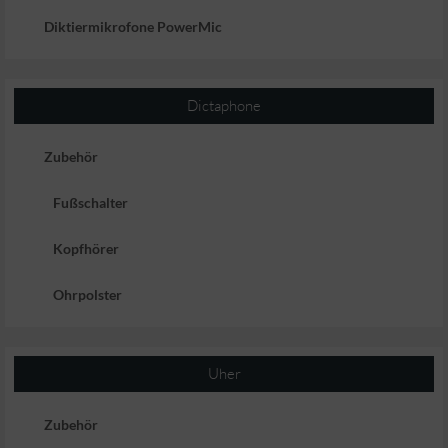
Diktiermikrofone PowerMic
Dictaphone
Zubehör
Fußschalter
Kopfhörer
Ohrpolster
Uher
Zubehör