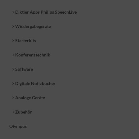
Diktier Apps Philips SpeechLive
Wiedergabegeräte
Starterkits
Philips SpeechExec Pro Transcription Set 7277
Konferenztechnik
Software
397,46 EUR
( inkl. 19 % MwSt. zzgl.
Versandkosten
)
Digitale Notizbücher
Details
Analoge Geräte
Dieses Produkt ist z.B. kompatibel zu:
Zubehör
Olympus
Dockingstation
ACC8120 für Philips