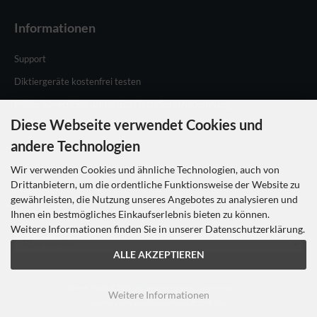
Informationen
Support
Diktiergeräte kostenfrei testen
Philips SpeechLive unterstützt jetzt Spracherkennung
Diese Webseite verwendet Cookies und
Philips Speechlive testen
andere Technologien
Wir verwenden Cookies und ähnliche Technologien, auch von
Drittanbietern, um die ordentliche Funktionsweise der Website zu
gewährleisten, die Nutzung unseres Angebotes zu analysieren und
Hersteller
Ihnen ein bestmögliches Einkaufserlebnis bieten zu können.
Weitere Informationen finden Sie in unserer Datenschutzerklärung.
ALLE AKZEPTIEREN
Voice & Words © 2026 |
Responsive Template: BannerShop24.de
Weitere Informationen
mod
ified eCommerce Shopsoftware © 2009-2026