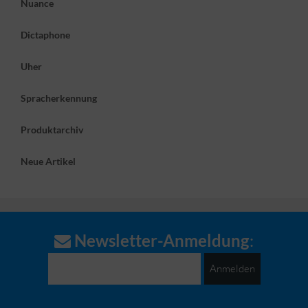
Nuance
Digital Pocket Memo
Dictaphone
Uher
Spracherkennung
Produktarchiv
Neue Artikel
155,77 EUR
( inkl. 19 % MwSt. zzgl.
Versandkosten
)
Lieferzeit:
3-4 Tage
Details
Newsletter-Anmeldung
:
Anmelden